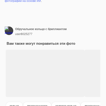
фотографий на основе ИИ
.
Обручальное кольцо с бриллиантом
user8025277
Вам также могут понравиться эти фото
кольцо
драгоценности
золотое кольцо
драгоценный к