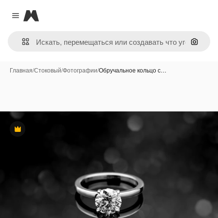
Magnific
Close menu
Поиск 
Главная
/
Стоковый
/
Фотографии
/
Обручальное кольцо с…
Премиум