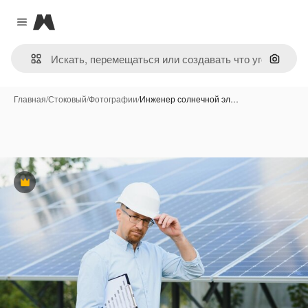
Magnific
Close menu
Поиск 
Главная
/
Стоковый
/
Фотографии
/
Инженер солнечной эл…
Премиум