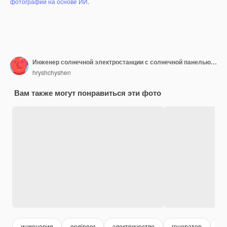
фотографий на основе ИИ
.
Инженер солнечной электростанции с солнечной панелью Практические занятия по электростанциям на возобновляемых источниках энергии
hryshchyshen
Вам также могут понравиться эти фото
инженерия
engineer
электричество
генератор
ра