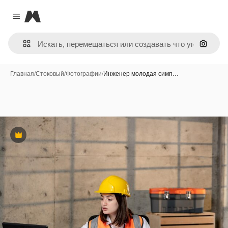
Magnific
Close menu
Поиск 
Главная
/
Стоковый
/
Фотографии
/
Инженер молодая симп…
Премиум