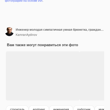
фотографий на основе ИИ
.
Инженер молодая симпатичная умная брюнетка, гражданский служащий в шлеме и жилете на компьютере
KamranAydinov
Вам также могут понравиться эти фото
строитель
engineer
инженерия
работник
мужчин