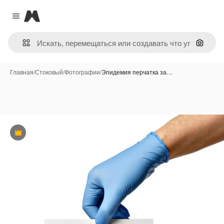
Magnific
Close menu
Поиск 
Главная
/
Стоковый
/
Фотографии
/
Эпидемия перчатка за…
Премиум