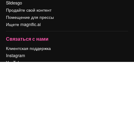
Slidesgo
Продайте свой контент
Помещение для прессы
Ищете magnific.ai
Связаться с нами
Клиентская поддержка
Instagram
YouTube
LinkedIn
TikTok
Discord
X
Reddit
Copyright © 2010-
2026
Freepik Company S.L.U.
Все права защищены
.