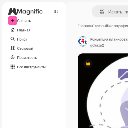
Создать
Главная
/
Стоковый
/
Фотографи
Главная
Поиск
gofurxp2
Стоковый
Посмотреть
Премиум
Все инструменты