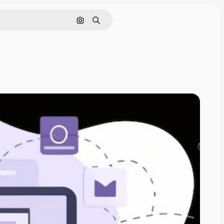
Поиск по изображению
Поиск