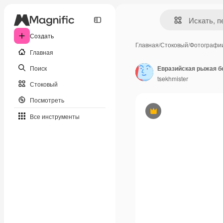
Создать
Главная
/
Стоковый
/
Фотографи
Главная
Поиск
Евразийская рыжая б
tsekhmister
Стоковый
Посмотреть
Премиум
Все инструменты