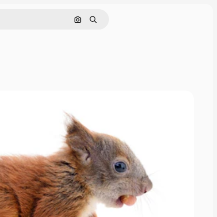
Поиск по изображению
Поиск