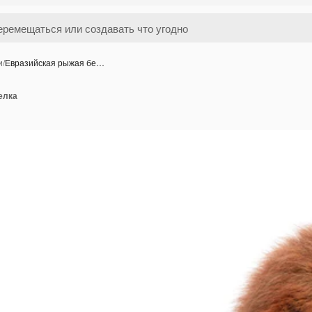
и
/
Евразийская рыжая бе…
елка