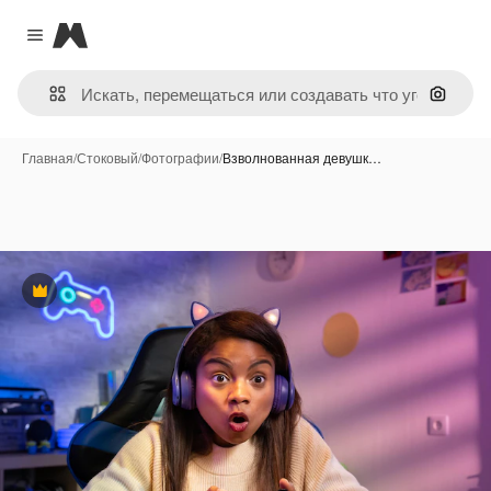
Magnific
Close menu
Поиск 
Главная
/
Стоковый
/
Фотографии
/
Взволнованная девушк…
Премиум