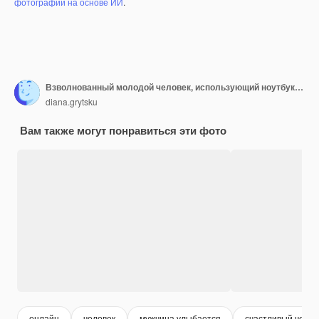
фотографий на основе ИИ
.
Взволнованный молодой человек, использующий ноутбук, сидя дома на диване
diana.grytsku
Вам также могут понравиться эти фото
онлайн
человек
мужчина улыбается
счастливый челов