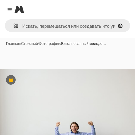
Magnific
Close menu
Поиск 
Главная
/
Стоковый
/
Фотографии
/
Взволнованный молодо…
Премиум