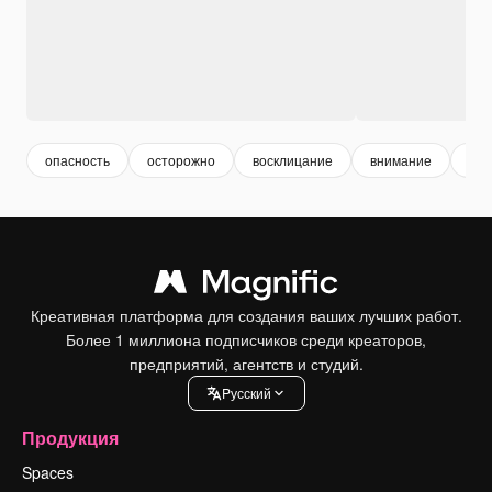
опасность
осторожно
восклицание
внимание
ош
Креативная платформа для создания ваших лучших работ.
Более 1 миллиона подписчиков среди креаторов,
предприятий, агентств и студий.
Pусский
Продукция
Spaces