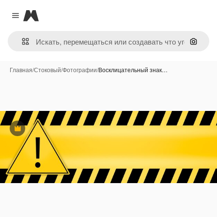
Magnific
Close menu
Поиск 
Главная
/
Стоковый
/
Фотографии
/
Восклицательный знак…
Премиум