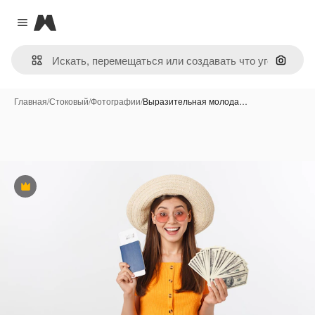
Magnific
Close menu
Поиск 
Главная
/
Стоковый
/
Фотографии
/
Выразительная молода…
Премиум