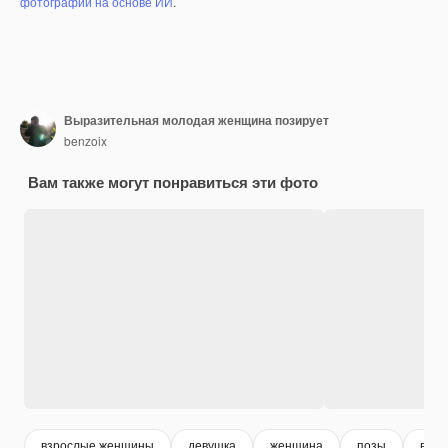
фотографий на основе ИИ
.
Выразительная молодая женщина позирует
benzoix
Вам также могут понравиться эти фото
взрослые женщины
девушка
женщина
позы
взро