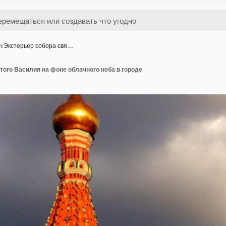
и
/
Экстерьер собора свя…
того Василия на фоне облачного неба в городе