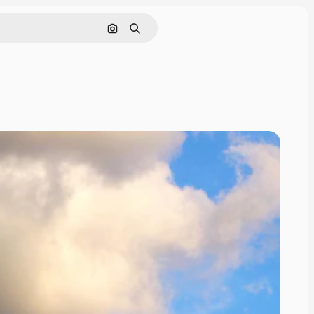
Поиск по изображению
Поиск