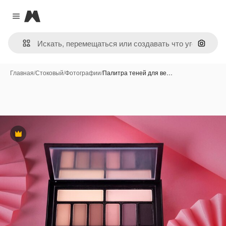
Magnific
Close menu
Поиск 
Главная
/
Стоковый
/
Фотографии
/
Палитра теней для ве…
Премиум