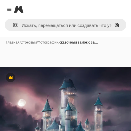
Magnific
Close menu
Поиск 
Главная
/
Стоковый
/
Фотографии
/
сказочный замок с за…
Премиум