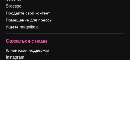
Slidesgo
Продайте свой контент
Помещение для прессы
Ищете magnific.ai
Связаться с нами
Клиентская поддержка
Instagram
YouTube
LinkedIn
TikTok
Discord
X
Reddit
Copyright © 2010-
2026
Freepik Company S.L.U.
Все права защищены
.