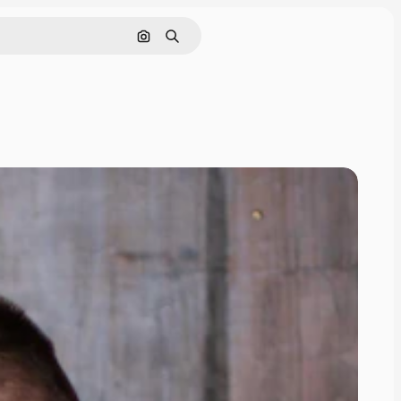
Поиск по изображению
Поиск