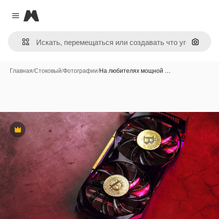
Magnific
Close menu
Поиск 
Главная
/
Стоковый
/
Фотографии
/
На любителях мощной …
Премиум