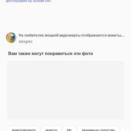
фотографий на основе ИИ
.
На любителях мощной видеокарты отображаются монеты криптовалюты Bitcoin с красной подсветкой
alexgrec
Вам также могут понравиться эти фото
криптовалюта
крипта
btc
денежные средства
bitc