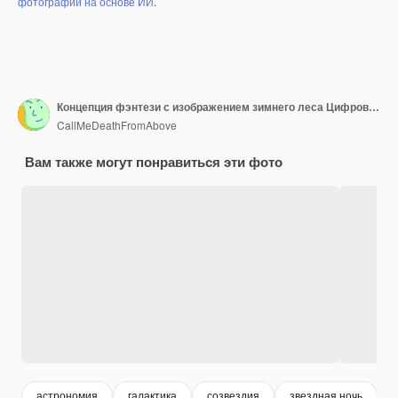
фотографий на основе ИИ
.
Концепция фэнтези с изображением зимнего леса Цифровая живопись в стиле рождественского искусства
CallMeDeathFromAbove
Вам также могут понравиться эти фото
астрономия
галактика
созвездия
звездная ночь