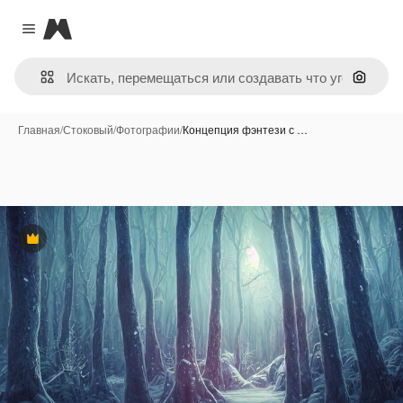
Magnific
Close menu
Поиск 
Главная
/
Стоковый
/
Фотографии
/
Концепция фэнтези с …
Премиум