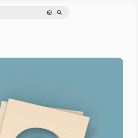
Поиск по изображению
Поиск