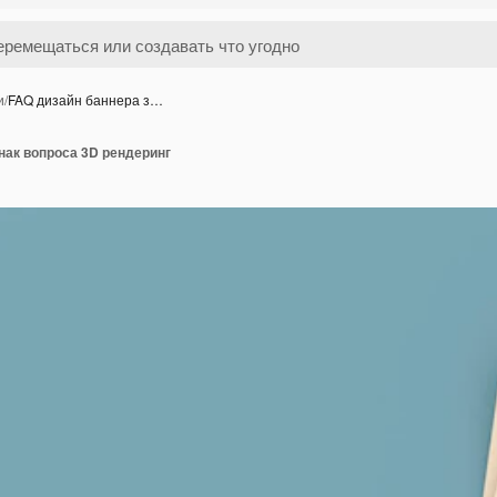
и
/
FAQ дизайн баннера з…
нак вопроса 3D рендеринг