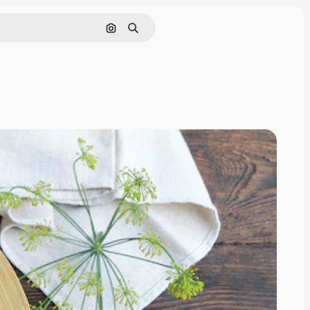
Поиск по изображению
Поиск