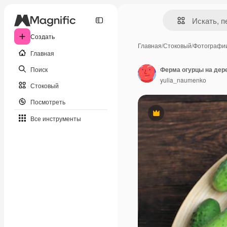
Создать
Главная
/
Стоковый
/
Фотографи
Главная
Поиск
Ферма огурцы на дере
yulia_naumenko
Стоковый
Посмотреть
Премиум
Все инструменты