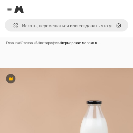
Magnific
Close menu
Поиск 
Главная
/
Стоковый
/
Фотографии
/
Фермерское молоко в …
Премиум