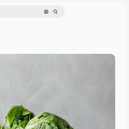
Поиск по изображению
Поиск