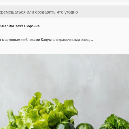
и
/
ФермаСвежая корзина …
ФермаСвежая корзина с зелеными яблоками Капуста и красочными овощами Здоровая ферма до стола