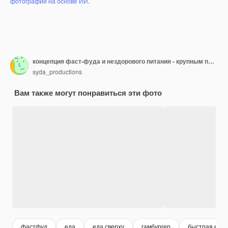
фотографий на основе ИИ
.
концепция фаст-фуда и нездорового питания - крупным планом гамбургер или чизбургер, жареные во фритюре кольца кальмаров, картофель фри, пицца и кетчуп на деревянном столе сверху
syda_productions
Вам также могут понравиться эти фото
фастфуд
еда
еда сверху
гамбургер
быстрая еда