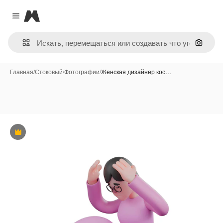
Magnific
Close menu
Поиск 
Главная
/
Стоковый
/
Фотографии
/
Женская дизайнер кос…
Премиум