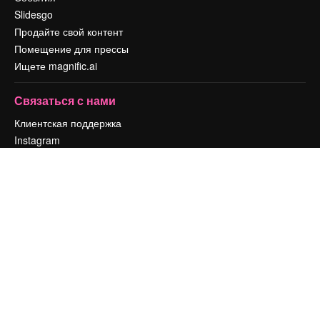
Slidesgo
Продайте свой контент
Помещение для прессы
Ищете magnific.ai
Связаться с нами
Клиентская поддержка
Instagram
YouTube
LinkedIn
TikTok
Discord
X
Reddit
Copyright © 2010-
2026
Freepik Company S.L.U.
Все права защищены
.