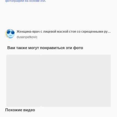
фотографий на основе ИИ
.
Женщина-врач с лицевой маской стоя со скрещенными руками и глядя в камеру. Она готова спасать жизни.
dusanpetkovic
Вам также могут понравиться эти фото
Похожие видео
Premium
Premium
Сгенерировано с помощью ИИ
Premium
Premium
Сгенериров