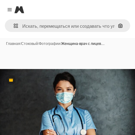
Magnific
Close menu
Поиск 
Главная
/
Стоковый
/
Фотографии
/
Женщина-врач с лицев…
Премиум