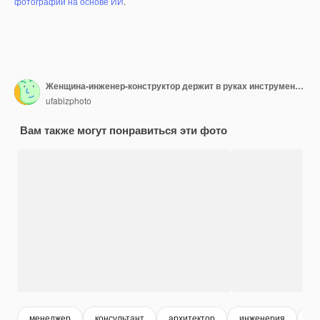
фотографий на основе ИИ
.
Женщина-инженер-конструктор держит в руках инструменты для домашнего хозяйства и смотрит в камеру
ufabizphoto
Вам также могут понравиться эти фото
менеджер
консультант
архитектор
инженерия
би