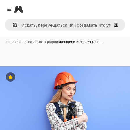
Magnific
Close menu
Поиск 
Главная
/
Стоковый
/
Фотографии
/
Женщина-инженер-конс…
Премиум