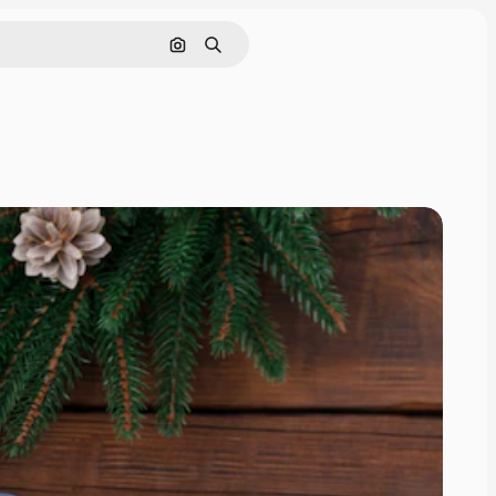
Поиск по изображению
Поиск