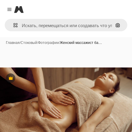
Magnific
Close menu
Поиск 
Главная
/
Стоковый
/
Фотографии
/
Женский массажист ба…
Премиум