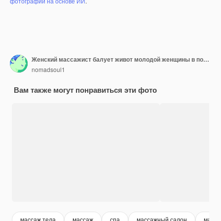
фотографий на основе ИИ
.
Женский массажист балует живот молодой женщины в полотенце, профессиональный массаж. Массаж и расслабление, уход за телом и кожей. Привлекательная дама в спа-салоне
nomadsoul1
Вам также могут понравиться эти фото
массаж тела
массаж
спа
массажный салон
масса