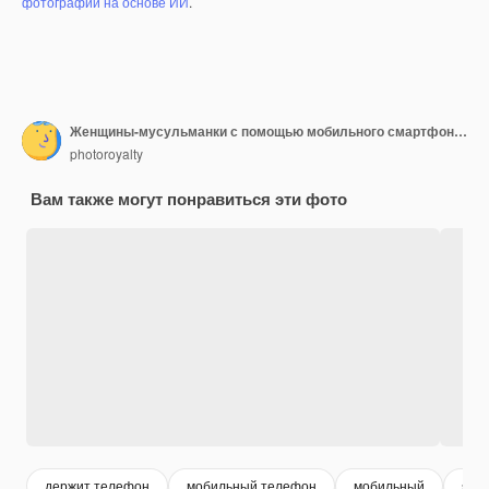
фотографий на основе ИИ
.
Женщины-мусульманки с помощью мобильного смартфона, поиск информации в Интернете, когда она сидит на диване диван отдыха.
photoroyalty
Вам также могут понравиться эти фото
держит телефон
мобильный телефон
мобильный
sma