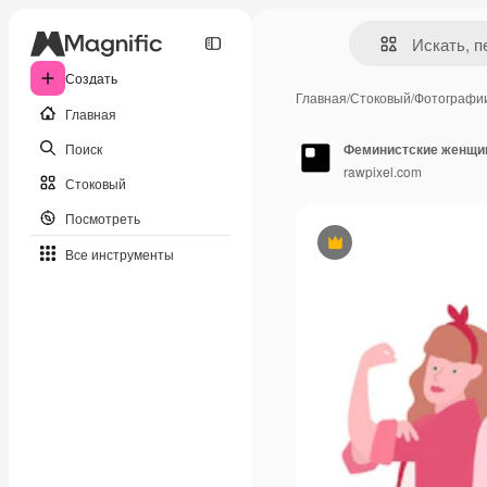
Создать
Главная
/
Стоковый
/
Фотографи
Главная
Поиск
Феминистские женщин
rawpixel.com
Стоковый
Посмотреть
Премиум
Все инструменты