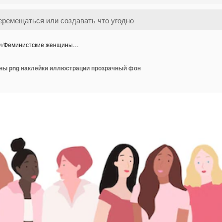
и
/
Феминистские женщины…
ы png наклейки иллюстрации прозрачный фон