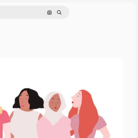
Поиск по изображению
Поиск