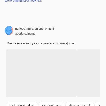
фотографий на основе ИИ
.
папоротник фон цветочный
aperturevintage
Вам также могут понравиться эти фото
background nature
4k background
фон цветочный
зеле