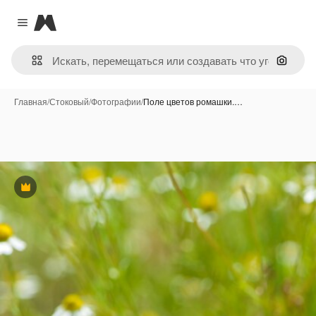
Magnific
Close menu
Поиск 
Главная
/
Стоковый
/
Фотографии
/
Поле цветов ромашки.…
Премиум