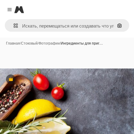
Magnific
Close menu
Поиск 
Главная
/
Стоковый
/
Фотографии
/
Ингредиенты для приг…
Премиум