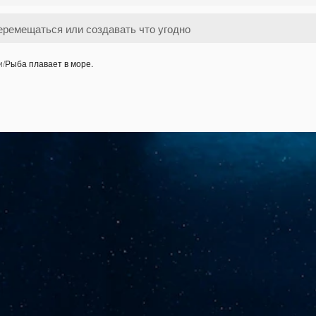
и
/
Рыба плавает в море.