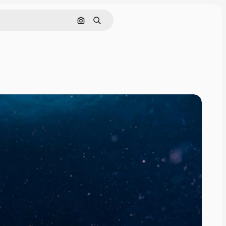
Поиск по изображению
Поиск