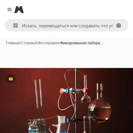
Magnific
Close menu
Поиск 
Главная
/
Стоковый
/
Фотографии
/
Фиксированная лабора…
Премиум