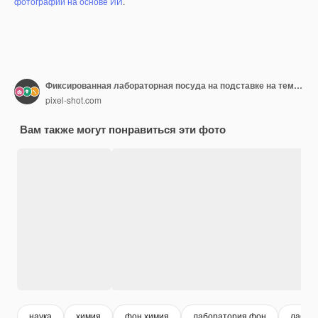
фотографий на основе ИИ
.
Фиксированная лабораторная посуда на подставке на темном красочном фоне
pixel-shot.com
Вам также могут понравиться эти фото
наука
химия
фон химия
лаборатория фон
лабор