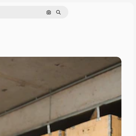
Поиск по изображению
Поиск