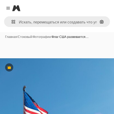
Magnific
Close menu
Поиск 
Главная
/
Стоковый
/
Фотографии
/
Флаг США развевается…
Премиум