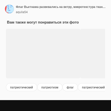
Флаг Вьетнама развевались на ветру, микротекстура ткани в качественном 3D рендере
aquila54
Вам также могут понравиться эти фото
патриотический
патриотизм
флаг
патриотический фо