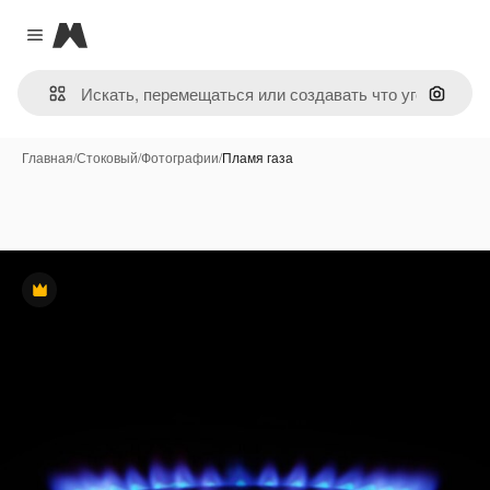
Magnific
Close menu
Поиск 
Главная
/
Стоковый
/
Фотографии
/
Пламя газа
Премиум