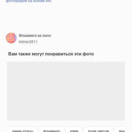
фотографий на основе ИИ
.
Фламинго на поле
kishan2611
Вам также могут понравиться эти фото
дикие птицы
фламинго
клюв
поле цветов
день