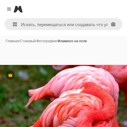
Magnific
Close menu
Поиск 
Главная
/
Стоковый
/
Фотографии
/
Фламинго на поле
Премиум