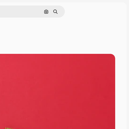
Поиск по изображению
Поиск