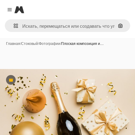
Magnific
Close menu
Поиск 
Главная
/
Стоковый
/
Фотографии
/
Плоская композиция и…
Премиум