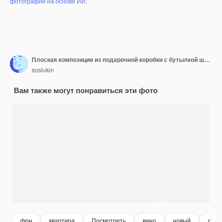
фотографий на основе ИИ
.
Плоская композиция из подарочной коробки с бутылкой шампанского, лент и конфетти на цветном фоне Плоская планировка, вид сверху, праздничная концепция
sosiukin
Вам также могут понравиться эти фото
фон
квартира
Посмотреть
вино
новый
день