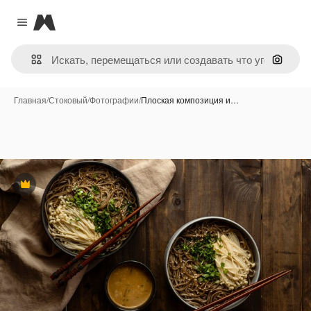
Magnific
Close menu
Поиск 
Главная
/
Стоковый
/
Фотографии
/
Плоская композиция и…
Премиум