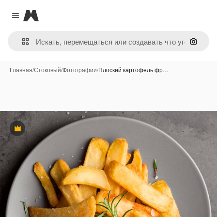
Magnific
Close menu
Поиск 
Главная
/
Стоковый
/
Фотографии
/
Плоский картофель фр…
Премиум