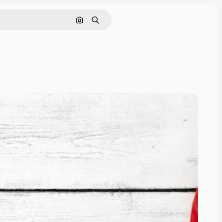
Поиск по изображению
Поиск