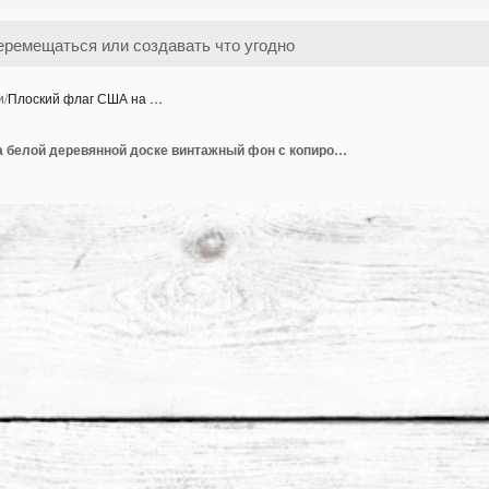
и
/
Плоский флаг США на …
Плоский флаг США на белой деревянной доске винтажный фон с копировальным пространством сверху Баннер