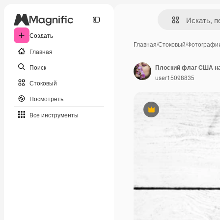
Создать
Главная
/
Стоковый
/
Фотографи
Главная
Поиск
user15098835
Стоковый
Посмотреть
Премиум
Все инструменты