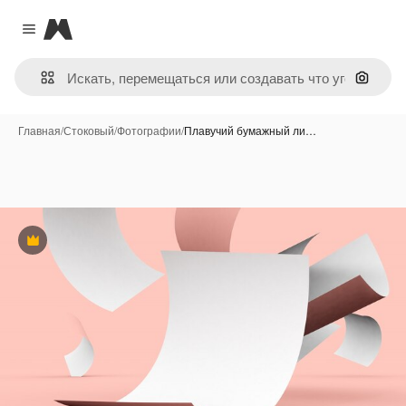
Magnific
Close menu
Поиск 
Главная
/
Стоковый
/
Фотографии
/
Плавучий бумажный ли…
Премиум