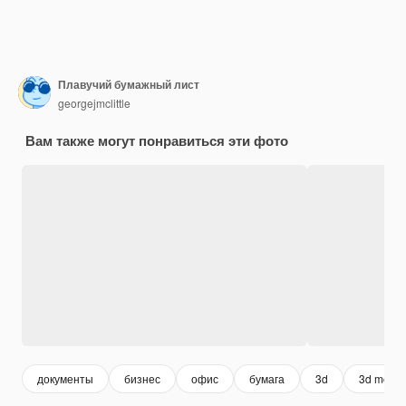
Плавучий бумажный лист
georgejmclittle
Вам также могут понравиться эти фото
документы
бизнес
офис
бумага
3d
3d mock