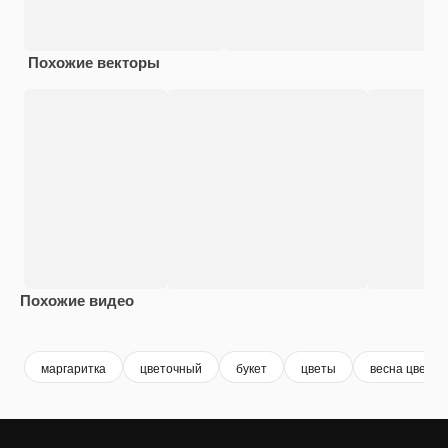
Похожие векторы
Похожие видео
Premium
Premium
Premium
Premium
маргаритка
цветочный
букет
цветы
весна цветы