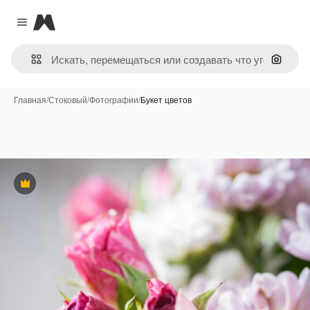
Magnific
Close menu
Поиск 
Главная
/
Стоковый
/
Фотографии
/
Букет цветов
Премиум