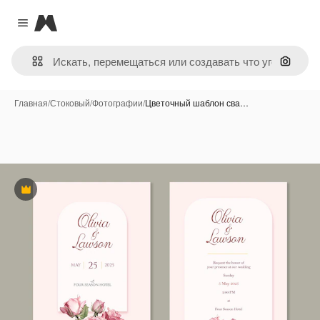
Magnific
Close menu
Поиск 
Главная
/
Стоковый
/
Фотографии
/
Цветочный шаблон сва…
Премиум