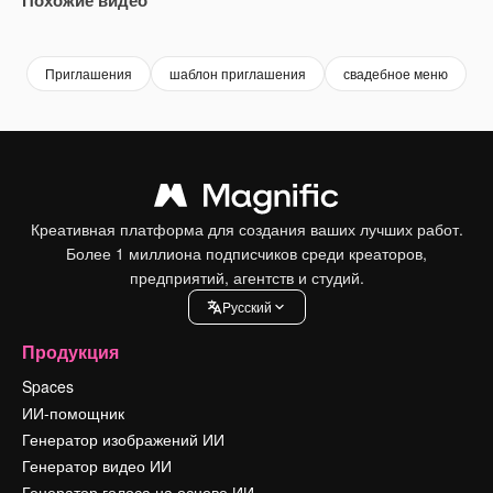
Premium
Premium
Premium
Premium
Сгенериров
Приглашения
шаблон приглашения
свадебное меню
ш
Креативная платформа для создания ваших лучших работ.
Более 1 миллиона подписчиков среди креаторов,
предприятий, агентств и студий.
Pусский
Продукция
Spaces
ИИ-помощник
Генератор изображений ИИ
Генератор видео ИИ
Генератор голоса на основе ИИ