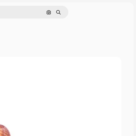
Поиск по изображению
Поиск