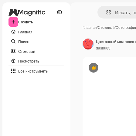
Создать
Главная
/
Стоковый
/
Фотографи
Главная
Поиск
Цветочный моллюск 
dashu83
Стоковый
Посмотреть
Премиум
Все инструменты