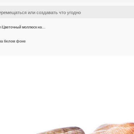
и
/
Цветочный моллюск на…
на белом фоне