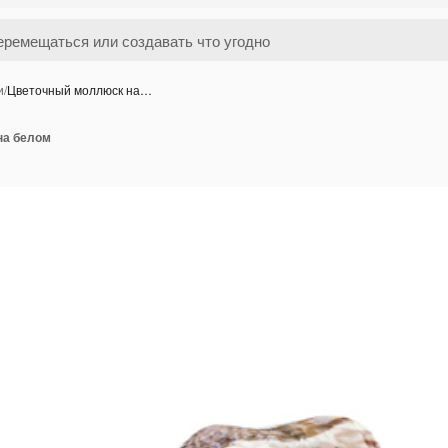
и
/
Цветочный моллюск на…
на белом