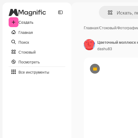
Создать
Главная
/
Стоковый
/
Фотографи
Главная
Поиск
Цветочный моллюск 
dashu83
Стоковый
Посмотреть
Премиум
Все инструменты