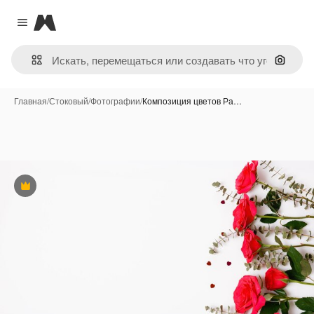
Magnific
Close menu
Поиск 
Главная
/
Стоковый
/
Фотографии
/
Композиция цветов Ра…
Премиум