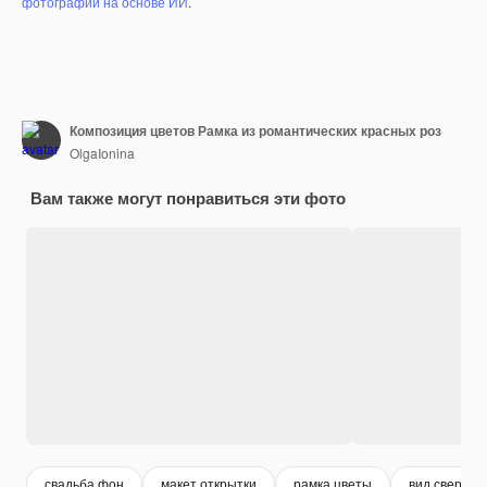
фотографий на основе ИИ
.
Композиция цветов Рамка из романтических красных роз
OlgaIonina
Вам также могут понравиться эти фото
свадьба фон
макет открытки
рамка цветы
вид сверху