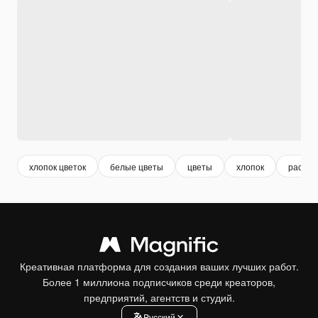
хлопок цветок
белые цветы
цветы
хлопок
растен
Креативная платформа для создания ваших лучших работ.
Более 1 миллиона подписчиков среди креаторов,
предприятий, агентств и студий.
Pусский