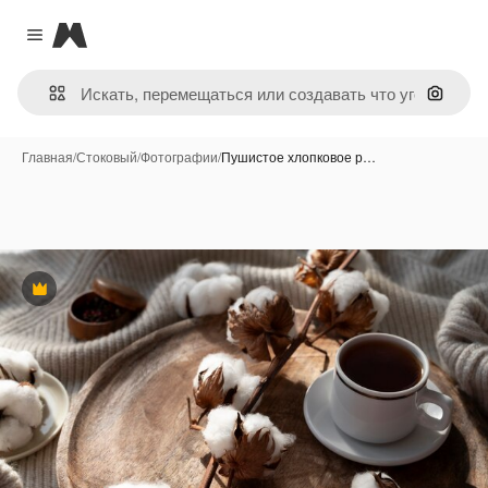
Magnific
Close menu
Поиск 
Главная
/
Стоковый
/
Фотографии
/
Пушистое хлопковое р…
Премиум